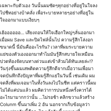
เฉพาะกับตัวเอง วันนั้นผมซัดๆทุกอย่างที่อยู่ในใจลง
ไปชีทอย่างบ้าคลั่ง เพื่อระบายหลายๆอย่างที่อยู่ใน
ใจออกมาแบบเงียบๆ
เฮ้ออออออ… เสียงถอนให้ใจเฮือกใหญ่ๆลั่นออกมา
เมื่อผม Save และปิดไฟล์นั้นไป ความรู้สึกโล่งอก
ขนาดนี้ นี่มันคืออะไรกัน? เวลาที่ผมระบายความ
แย่ของตัวเองออกมาทำไมมันรู้สึกสบายใจเหมือน
ปวดท้องจัดบนทางด่วนแต่เข้าส้วมได้ทันเลยล่ะ!?
วันรุ่งขึ้นผมเสพติดความรู้สึกดีจากเมื่อวานเพื่อมา
จดบันทึกถึงปัญหาที่ผมรู้สึกแย่ในวันนี้ เช่นเดิม ผม
จดสิ่งที่ผมเจอมาในทั้งวันลงไปในชีท แต่คราวนี้ผม
ไม่ได้แค่บ่นแล้ว ผมคิดว่าการบ่นหนึ่งครั้งควรได้
อะไรมามากกว่านั้น …ไม่รอช้า คลิกขวาแล้วสร้าง
Colunm ขึ้นมาเพิ่ม 2 อัน นอกจากเก็บข้อมูลว่า