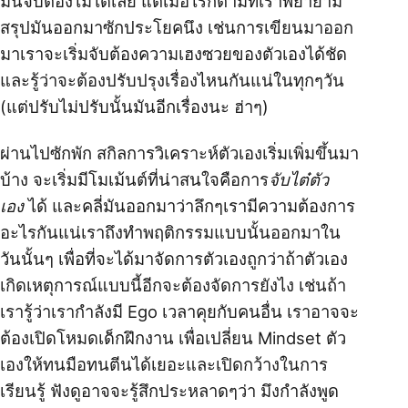
มันจับต้องไม่ได้เลย แต่เมื่อไรก็ตามที่เราพยายาม
สรุปมันออกมาซักประโยคนึง เช่นการเขียนมาออก
มาเราจะเริ่มจับต้องความเฮงซวยของตัวเองได้ชัด
และรู้ว่าจะต้องปรับปรุงเรื่องไหนกันแน่ในทุกๆวัน
(แต่ปรับไม่ปรับนั้นมันอีกเรื่องนะ ฮ่าๆ)
ผ่านไปซักพัก สกิลการวิเคราะห์ตัวเองเริ่มเพิ่มขึ้นมา
บ้าง จะเริ่มมีโมเม้นต์ที่น่าสนใจคือการ
จับไต๋ตัว
เอง
ได้ และคลี่มันออกมาว่าลึกๆเรามีความต้องการ
อะไรกันแน่เราถึงทำพฤติกรรมแบบนั้นออกมาใน
วันนั้นๆ เพื่อที่จะได้มาจัดการตัวเองถูกว่าถ้าตัวเอง
เกิดเหตุการณ์แบบนี้อีกจะต้องจัดการยังไง เช่นถ้า
เรารู้ว่าเรากำลังมี Ego เวลาคุยกับคนอื่น เราอาจจะ
ต้องเปิดโหมดเด็กฝึกงาน เพื่อเปลี่ยน Mindset ตัว
เองให้ทนมือทนตีนได้เยอะและเปิดกว้างในการ
เรียนรู้ ฟังดูอาจจะรู้สึกประหลาดๆว่า มึงกำลังพูด