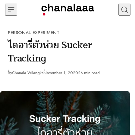
Skip to content
PERSONAL EXPERIMENT
Category
ไดอารี่ตัวห่วย Sucker
Tracking
Published
By
Chanala Wilangka
November 1, 2020
26 min read