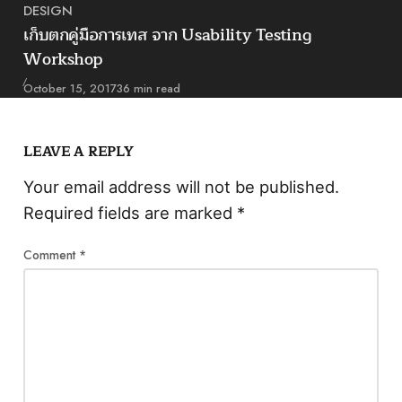
DESIGN
Category
เก็บตกคู่มือการเทส จาก Usability Testing
Workshop
Published
October 15, 2017
36 min read
LEAVE A REPLY
Your email address will not be published.
Required fields are marked
*
Comment
*